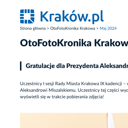
Strona główna
OtoFotoKronika Krakowa
Maj 2024
OtoFotoKronika Krako
Gratulacje dla Prezydenta Aleksand
Uczestnicy I sesji Rady Miasta Krakowa IX kadencji – 
Aleksandrowi Miszalskiemu. Uczestnicy tej części wyd
wyświetli się w trakcie pobierania zdjęcia!
ZDJĘCIE