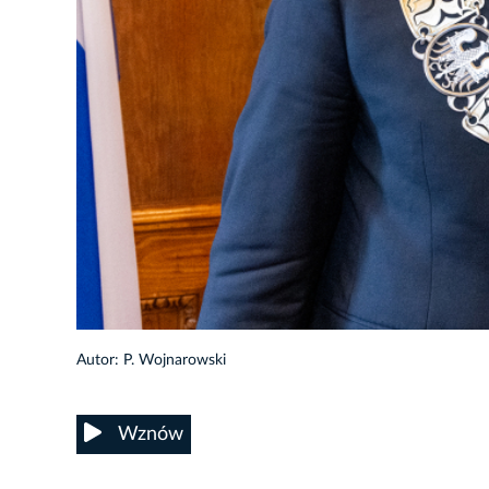
140/213
Autor: P. Wojnarowski
Wznów