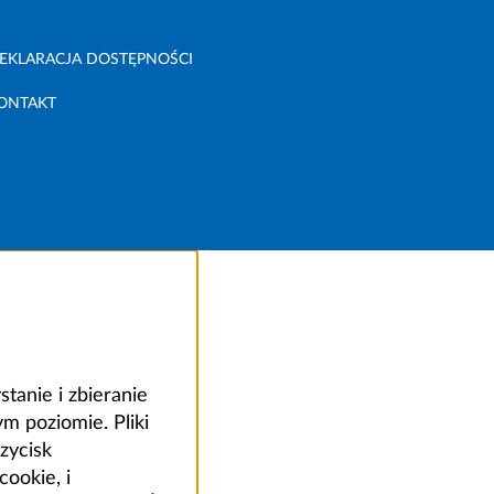
EKLARACJA DOSTĘPNOŚCI
ONTAKT
anie i zbieranie
 poziomie. Pliki
zycisk
ookie, i