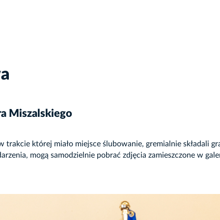
wa
ra Miszalskiego
w trakcie której miało miejsce ślubowanie, gremialnie składali 
arzenia, mogą samodzielnie pobrać zdjęcia zamieszczone w galer