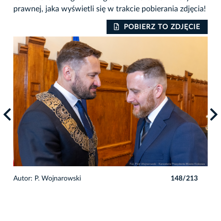
prawnej, jaka wyświetli się w trakcie pobierania zdjęcia!
IE
POBIERZ TO ZDJĘCIE
3
Autor: P. Wojnarowski
148/213
Auto