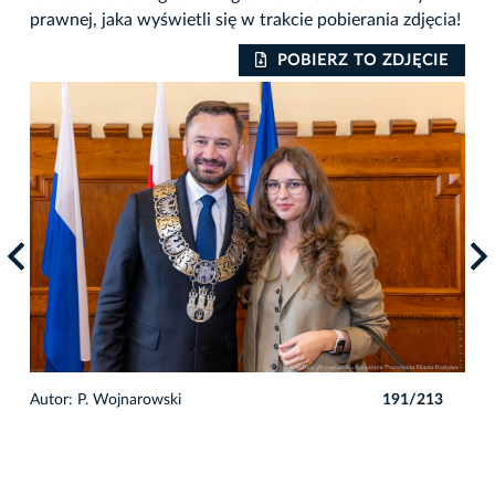
prawnej, jaka wyświetli się w trakcie pobierania zdjęcia!
IE
POBIERZ TO ZDJĘCIE
3
Autor: P. Wojnarowski
191/213
Auto