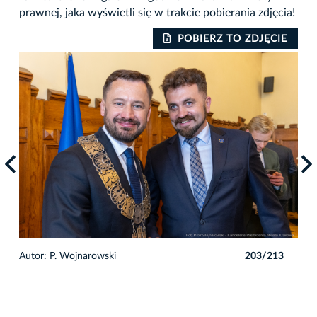
prawnej, jaka wyświetli się w trakcie pobierania zdjęcia!
IE
POBIERZ TO ZDJĘCIE
3
Autor: P. Wojnarowski
203/213
Auto