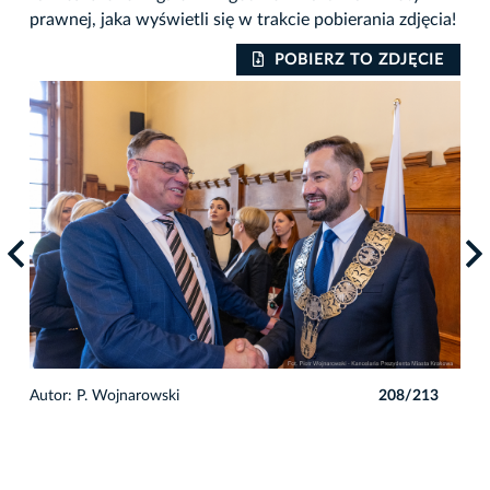
prawnej, jaka wyświetli się w trakcie pobierania zdjęcia!
IE
POBIERZ TO ZDJĘCIE
3
Autor: P. Wojnarowski
208/213
Auto