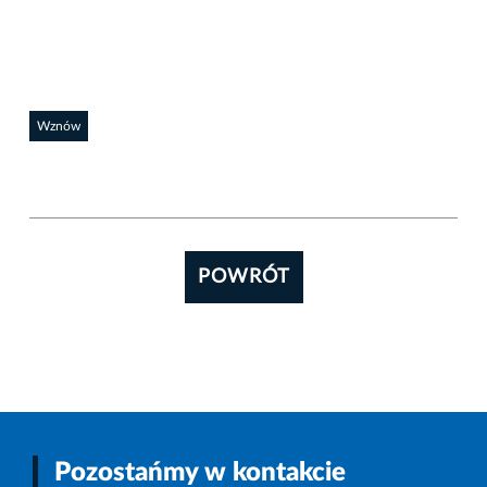
Wznów
POWRÓT
Pozostańmy w kontakcie