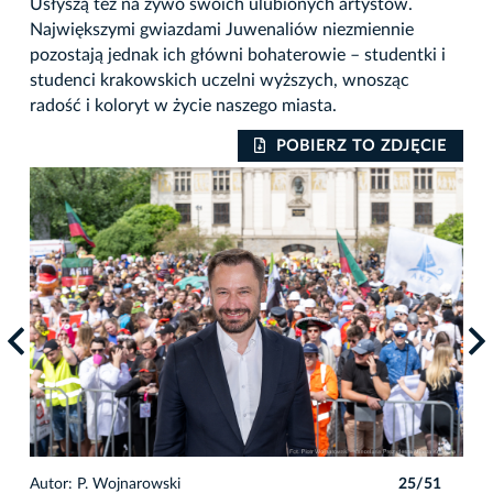
Usłyszą też na żywo swoich ulubionych artystów.
Największymi gwiazdami Juwenaliów niezmiennie
pozostają jednak ich główni bohaterowie – studentki i
studenci krakowskich uczelni wyższych, wnosząc
radość i koloryt w życie naszego miasta.
IE
POBIERZ TO ZDJĘCIE
1
Autor: P. Wojnarowski
25/51
Auto