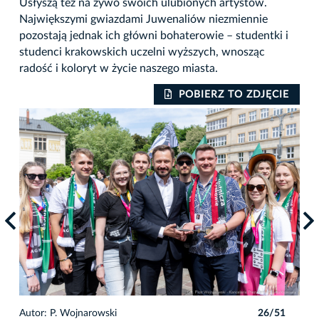
Usłyszą też na żywo swoich ulubionych artystów.
Największymi gwiazdami Juwenaliów niezmiennie
pozostają jednak ich główni bohaterowie – studentki i
studenci krakowskich uczelni wyższych, wnosząc
radość i koloryt w życie naszego miasta.
IE
POBIERZ TO ZDJĘCIE
1
Autor: P. Wojnarowski
26/51
Auto