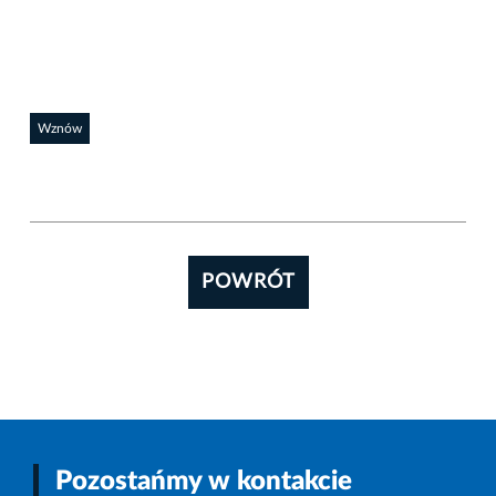
Wznów
POWRÓT
Pozostańmy w kontakcie