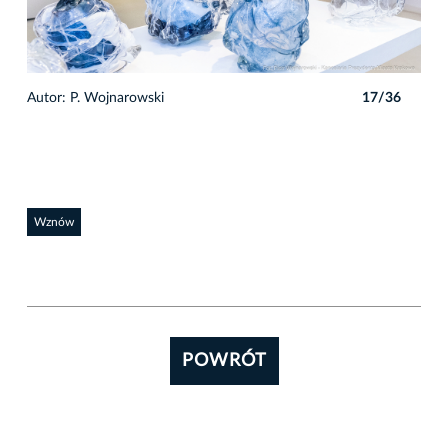
6
Autor: P. Wojnarowski
17/36
Auto
Wznów
POWRÓT