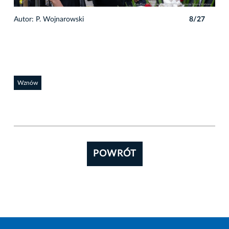
7
Autor: P. Wojnarowski
8/27
Auto
Wznów
POWRÓT