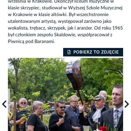
września w Krakowie. Ukończył liceum muzyczne w
klasie skrzypiec, studiował w Wyższej Szkole Muzycznej
w Krakowie w klasie altówki. Był wszechstronnie
utalentowanym artystą, występował zarówno jako
wokalista, trębacz, skrzypek, jak i aranżer. Od roku 1965
był członkiem zespołu Skaldowie, współpracował z
Piwnicą pod Baranami.
IE
POBIERZ TO ZDJĘCIE