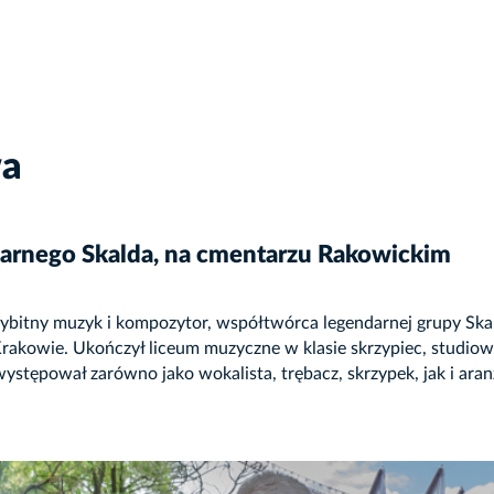
wa
darnego Skalda, na cmentarzu Rakowickim
. Wybitny muzyk i kompozytor, współtwórca legendarnej grupy Sk
w Krakowie. Ukończył liceum muzyczne w klasie skrzypiec, studi
ystępował zarówno jako wokalista, trębacz, skrzypek, jak i ara