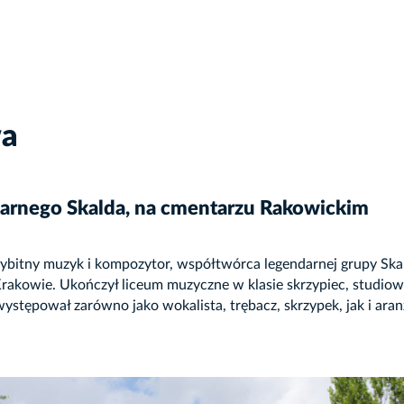
wa
darnego Skalda, na cmentarzu Rakowickim
. Wybitny muzyk i kompozytor, współtwórca legendarnej grupy Sk
w Krakowie. Ukończył liceum muzyczne w klasie skrzypiec, studi
ystępował zarówno jako wokalista, trębacz, skrzypek, jak i ara