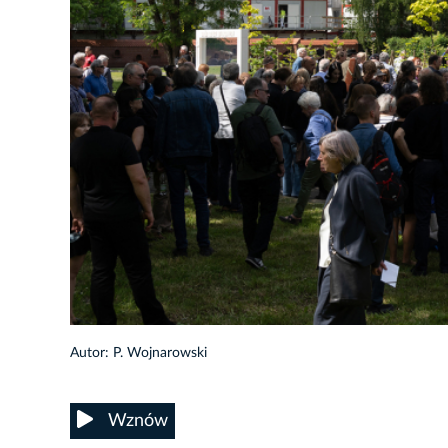
26/27
Autor: P. Wojnarowski
Wznów