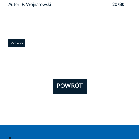
0
Autor: P. Wojnarowski
20/80
Auto
Wznów
POWRÓT