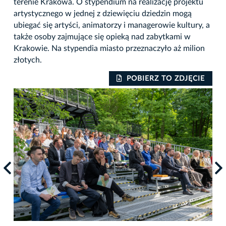
terenie Krakowa. O stypendium na realizację projektu
artystycznego w jednej z dziewięciu dziedzin mogą
ubiegać się artyści, animatorzy i managerowie kultury, a
także osoby zajmujące się opieką nad zabytkami w
Krakowie. Na stypendia miasto przeznaczyło aż milion
złotych.
IE
POBIERZ TO ZDJĘCIE