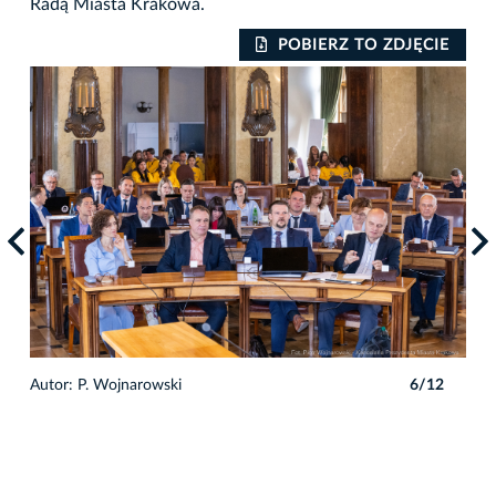
Radą Miasta Krakowa.
IE
POBIERZ TO ZDJĘCIE
2
Autor: P. Wojnarowski
6/12
Auto