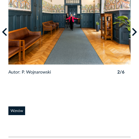
6
Autor: P. Wojnarowski
2/6
Auto
Wznów