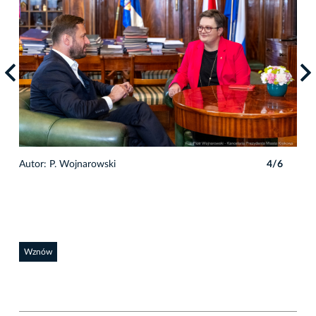
6
Autor: P. Wojnarowski
4/6
Auto
Wznów