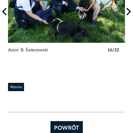
2
Autor: B. Świerzowski
16/22
Auto
Wznów
POWRÓT