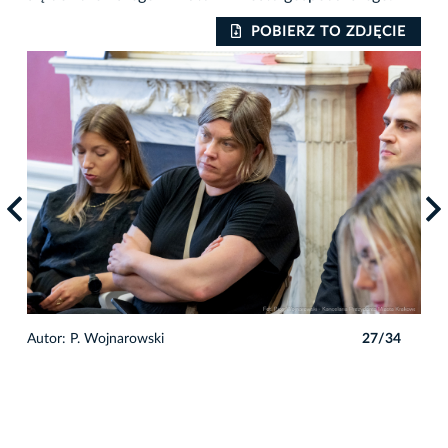
IE
POBIERZ TO ZDJĘCIE
4
Autor: P. Wojnarowski
27/34
Auto