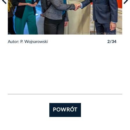
4
Autor: P. Wojnarowski
2/34
POWRÓT