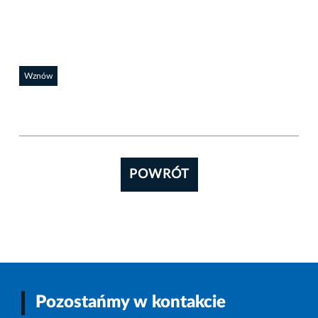
Wznów
POWRÓT
Pozostańmy w kontakcie