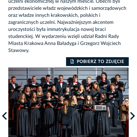
uczelni ekonomicznej w naszym mieście. Obecni byli
przedstawiciele władz wojewódzkich i samorządowych
oraz władze innych krakowskich, polskich i
zagranicznych uczelni. Najważniejszym akcentem
uroczystości była immatrykulacja nowej braci
studenckiej. W wydarzeniu wzięli udział Radni Rady
Miasta Krakowa Anna Baładyga i Grzegorz Wojciech
Stawowy.
IE
POBIERZ TO ZDJĘCIE