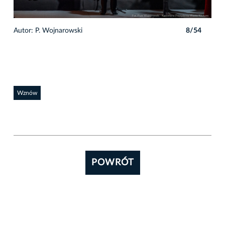
4
Autor: P. Wojnarowski
8/54
Auto
Wznów
POWRÓT