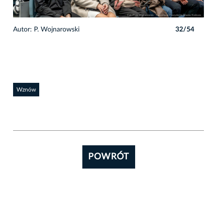
4
Autor: P. Wojnarowski
32/54
Auto
Wznów
POWRÓT