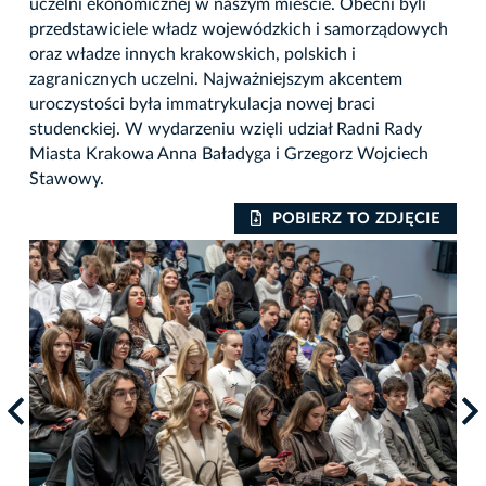
uczelni ekonomicznej w naszym mieście. Obecni byli
przedstawiciele władz wojewódzkich i samorządowych
oraz władze innych krakowskich, polskich i
zagranicznych uczelni. Najważniejszym akcentem
uroczystości była immatrykulacja nowej braci
studenckiej. W wydarzeniu wzięli udział Radni Rady
Miasta Krakowa Anna Baładyga i Grzegorz Wojciech
Stawowy.
IE
POBIERZ TO ZDJĘCIE