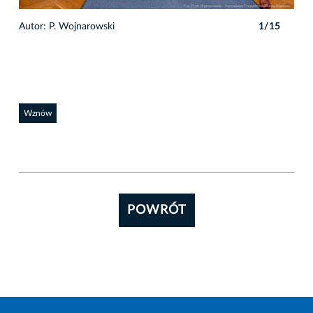
Autor: P. Wojnarowski
1/15
Auto
Wznów
POWRÓT