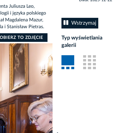
nta Juliusza Leo,
gii i języka polskiego
iał Magdalena Mazur,
Wstrzymaj
 i Stanisław Pietras.
Typ wyświetlania
OBIERZ TO ZDJĘCIE
galerii