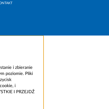
ONTAKT
anie i zbieranie
 poziomie. Pliki
zycisk
ookie, i
ZYSTKIE I PRZEJDŹ