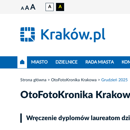
A
A
A
A
A
MIASTO
DZIELNICE
RADA MIASTA
KO
Strona główna
OtoFotoKronika Krakowa
Grudzień 2025
OtoFotoKronika Krako
Wręczenie dyplomów laureatom dzie