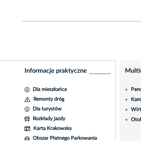
Informacje praktyczne
Multi
Dla mieszkańca
Pano
+
Remonty dróg
Kame
+
Dla turystów
Wir
+
Rozkłady jazdy
Oto
+
Karta Krakowska
Obszar Płatnego Parkowania