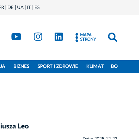
FR
DE
UA
IT
ES
book
Kraków - X
Kraków - YouTube
Kraków - Instagram
Kraków - LinkedIn
MAPA
STRONY
JA
BIZNES
SPORT I ZDROWIE
KLIMAT
BO
iusza Leo
Data: 2025-12-22