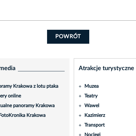
POWRÓT
media
Atrakcje turystyczne
ramy Krakowa z lotu ptaka
Muzea
+
ry online
Teatry
+
tualne panoramy Krakowa
Wawel
+
FotoKronika Krakowa
Kazimierz
+
Transport
+
Noclegi
+