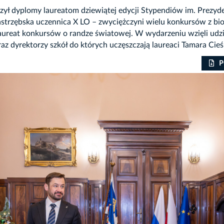
ył dyplomy laureatom dziewiątej edycji Stypendiów im. Prezyde
strzębska uczennica X LO – zwyciężczyni wielu konkursów z biolo
laureat konkursów o randze światowej. W wydarzeniu wzięli udz
 dyrektorzy szkół do których uczęszczają laureaci Tamara Cieśla
P