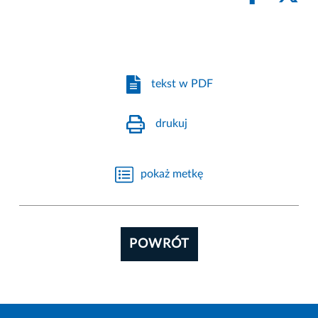
tekst w PDF
drukuj
pokaż metkę
POWRÓT