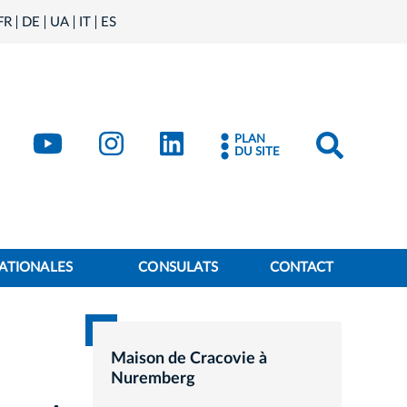
FR
DE
UA
IT
ES
book
Kraków - X
Kraków - YouTube
Kraków - Instagram
Kraków - LinkedIn
PLAN
DU SITE
ATIONALES
CONSULATS
CONTACT
Maison de Cracovie à
Nuremberg