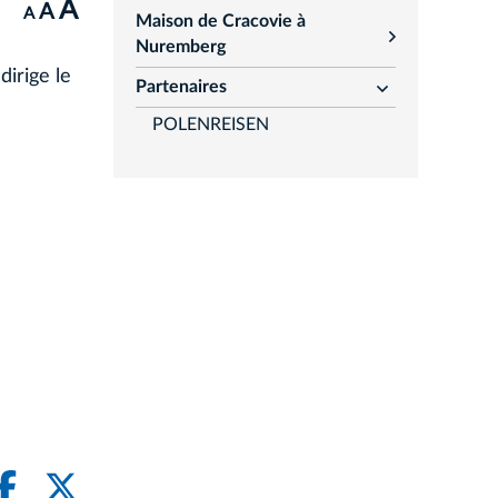
A
A
A
Maison de Cracovie à
rozwiń
Nuremberg
irige le
Partenaires
rozwiń
POLENREISEN