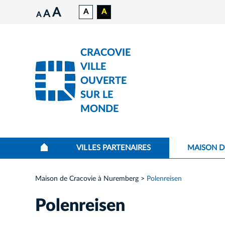
A
A
A
A
A
CRACOVIE
VILLE
OUVERTE
SUR LE
MONDE
VILLES PARTENAIRES
MAISON D
Maison de Cracovie à Nuremberg
Polenreisen
Polenreisen