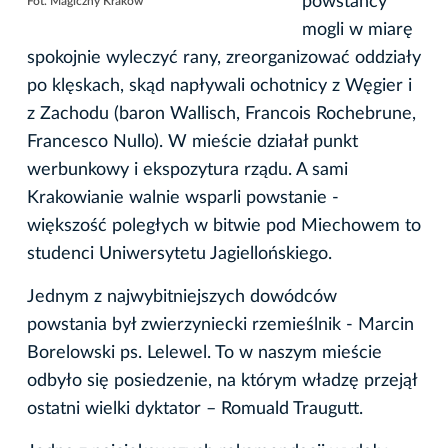
powstańcy
Fot. Magiczny Kraków
mogli w miarę
spokojnie wyleczyć rany, zreorganizować oddziały
po klęskach, skąd napływali ochotnicy z Węgier i
z Zachodu (baron Wallisch, Francois Rochebrune,
Francesco Nullo). W mieście działał punkt
werbunkowy i ekspozytura rządu. A sami
Krakowianie walnie wsparli powstanie -
większość poległych w bitwie pod Miechowem to
studenci Uniwersytetu Jagiellońskiego.
Jednym z najwybitniejszych dowódców
powstania był zwierzyniecki rzemieślnik - Marcin
Borelowski ps. Lelewel. To w naszym mieście
odbyło się posiedzenie, na którym władzę przejął
ostatni wielki dyktator – Romuald Traugutt.