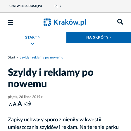
PL
UŁATWIENIA DOSTĘPU
ROZWIŃ MENU
ROZWIŃ
START
NA SKRÓTY
Start
Szyldy i reklamy po nowemu
Szyldy i reklamy po
nowemu
piątek, 26 lipca 2019 r.
A
A
A
Zapisy uchwały sporo zmieniły w kwestii
umieszczania szyldów i reklam. Na terenie parku