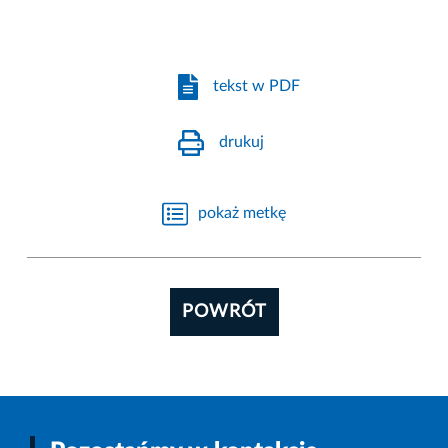
tekst w PDF
drukuj
pokaż metkę
POWRÓT