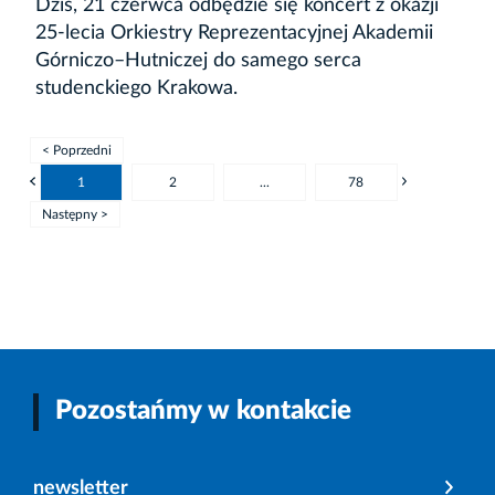
Dziś, 21 czerwca odbędzie się koncert z okazji
25-lecia Orkiestry Reprezentacyjnej Akademii
Górniczo–Hutniczej do samego serca
studenckiego Krakowa.
< Poprzedni
1
2
...
78
Następny >
Pozostańmy w kontakcie
newsletter