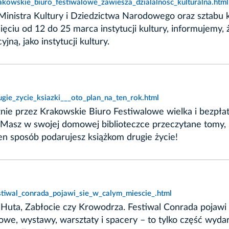
akowskie_biuro_festiwalowe_zawiesza_dzialalnosc_kulturalna.html
Ministra Kultury i Dziedzictwa Narodowego oraz sztabu 
ciu od 12 do 25 marca instytucji kultury, informujemy,
jną, jako instytucji kultury.
ugie_zycie_ksiazki___oto_plan_na_ten_rok.html
cznie przez Krakowskie Biuro Festiwalowe wielka i bezpła
 Masz w swojej domowej biblioteczce przeczytane tomy, k
en sposób podarujesz książkom drugie życie!
stiwal_conrada_pojawi_sie_w_calym_miescie_.html
Huta, Zabłocie czy Krowodrza. Festiwal Conrada pojawi 
iowe, wystawy, warsztaty i spacery – to tylko część wyda