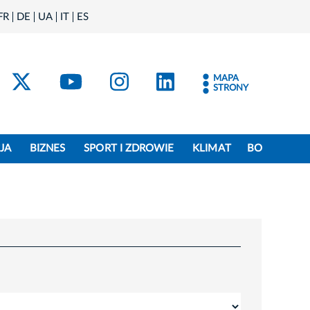
FR
DE
UA
IT
ES
acebook
Kraków - X
Kraków - YouTube
Kraków - Instagram
Kraków - Linke
MAPA
STRONY
JA
BIZNES
SPORT I ZDROWIE
KLIMAT
BO