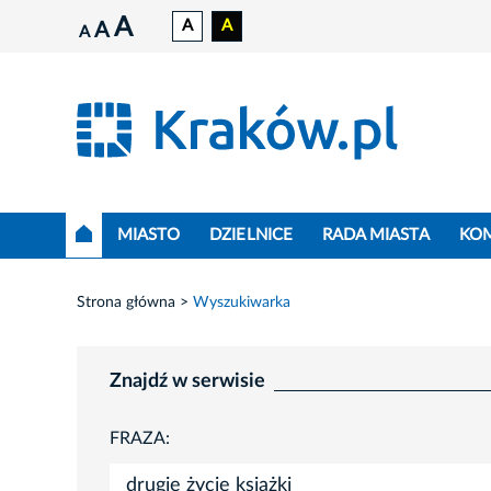
A
A
A
A
A
MIASTO
DZIELNICE
RADA MIASTA
KO
Strona główna
Wyszukiwarka
Znajdź w serwisie
FRAZA: