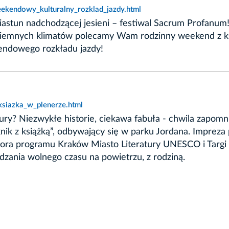
eekendowy_kulturalny_rozklad_jazdy.html
iastun nadchodzącej jesieni – festiwal Sacrum Profanu
emnych klimatów polecamy Wam rodzinny weekend z książk
endowego rozkładu jazdy!
ksiazka_w_plenerze.html
atury? Niezwykłe historie, ciekawa fabuła - chwila zapom
nik z książką”, odbywający się w parku Jordana. Imprez
ora programu Kraków Miasto Literatury UNESCO i Targi 
dzania wolnego czasu na powietrzu, z rodziną.