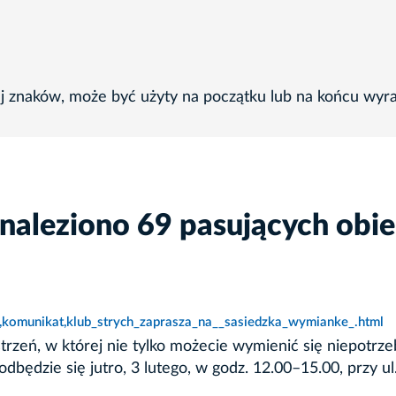
ej znaków, może być użyty na początku lub na końcu wyr
naleziono 69 pasujących obi
5,komunikat,klub_strych_zaprasza_na__sasiedzka_wymianke_.html
rzeń, w której nie tylko możecie wymienić się niepotrzeb
ędzie się jutro, 3 lutego, w godz. 12.00–15.00, przy ul