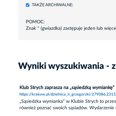
TAKŻE ARCHIWALNE:
POMOC:
Znak * (gwiazdka) zastępuje jeden lub więc
Wyniki wyszukiwania - z
Klub Strych zaprasza na „sąsiedzką wymiankę”
https://krakow.pl/dzielnica_ii_grzegorzki/279086,231
„Sąsiedzka wymianka” w Klubie Strych to przest
również poznać swoich sąsiadów. Wydarzenie odb