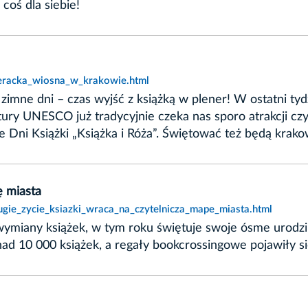
coś dla siebie!
iteracka_wiosna_w_krakowie.html
zimne dni – czas wyjść z książką w plener! W ostatni tyd
tury UNESCO już tradycyjnie czeka nas sporo atrakcji czy
 Dni Książki „Książka i Róża”. Świętować też będą krako
ę miasta
ugie_zycie_ksiazki_wraca_na_czytelnicza_mape_miasta.html
j wymiany książek, w tym roku świętuje swoje ósme urodz
ad 10 000 książek, a regały bookcrossingowe pojawiły si