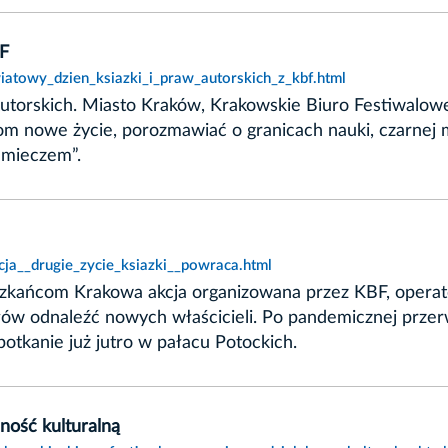
BF
iatowy_dzien_ksiazki_i_praw_autorskich_z_kbf.html
Autorskich. Miasto Kraków, Krakowskie Biuro Festiwalow
om nowe życie, porozmawiać o granicach nauki, czarnej m
 mieczem”.
cja__drugie_zycie_ksiazki__powraca.html
eszkańcom Krakowa akcja organizowana przez KBF, opera
łów odnaleźć nowych właścicieli. Po pandemicznej prz
otkanie już jutro w pałacu Potockich.
ność kulturalną