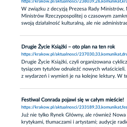
https://krakow.pl/aktualnosci/238039,26,komunikat,kr
W związku z decyzją Prezesa Rady Ministrów, 
Ministrów Rzeczypospolitej o czasowym zamknię
swoją działalność kulturalną, ale nie administracy
Drugie Życie Książki – oto plan na ten rok
https://krakow.pl/aktualnosci/237030,33,komunikat,dr
Drugie Życie Książki, czyli organizowana cykli
tysiącom tytułów odnaleźć nowych właścicieli.
z wydarzeń i wymień je na kolejne lektury. W t
Festiwal Conrada pojawi się w całym mieście!
https://krakow.pl/aktualnosci/233189,33,komunikat,fe
Już nie tylko Rynek Główny, ale również Nowa 
krytykami, tłumaczami i artystami; audycje rad