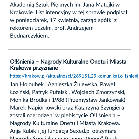
Akademią Sztuk Pięknych im. Jana Matejki w
Krakowie. List intencyjny w tej sprawie podpisał
w poniedziałek, 17 kwietnia, zarząd spółki z
rektorem uczelni, prof. Andrzejem
Bednarczykiem.
O!lśnienia – Nagrody Kulturalne Onetu i Miasta
Krakowa przyznane
https://krakow.pl/aktualnosci/269151,29,komunikat,o_lsnien
Jan Holoubek i Agnieszka Żulewska, Paweł
Łoziński, Patryk Pufelski, Wojciech Zmorzyński,
Monika Brodka i 1988 (Przemysław Jankowiak),
Marek Napiórkowski oraz Katarzyna Szyngiera
zostali nagrodzeni w plebiscycie O!Lśnienia –
Nagrody Kulturalne Onetu i Miasta Krakowa.
Anja Rubik i jej fundacja Sexed.pl otrzymała
Nagrodę Specjalną magazynu „Vogue” Polska.