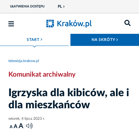
PL
UŁATWIENIA DOSTĘPU
ROZWIŃ MENU
ROZWIŃ
START
NA SKRÓTY
telewizja.krakow.pl
Komunikat archiwalny
Igrzyska dla kibiców, ale i
dla mieszkańców
wtorek, 4 lipca 2023 r.
A
A
A