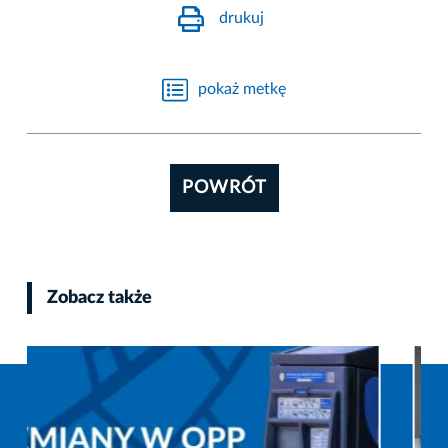
drukuj
pokaż metkę
POWRÓT
Zobacz także