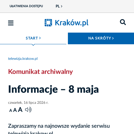
PL
UŁATWIENIA DOSTĘPU
ROZWIŃ MENU
ROZWIŃ
START
NA SKRÓTY
telewizja.krakow.pl
Komunikat archiwalny
Informacje – 8 maja
czwartek, 16 lipca 2026 r.
A
A
A
Zapraszamy na najnowsze wydanie serwisu
telewizja.krakow.pl.