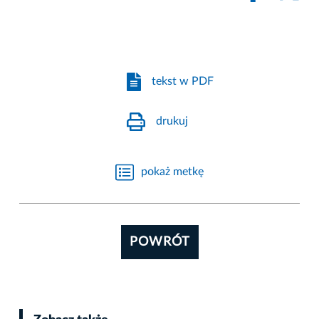
tekst w PDF
drukuj
pokaż metkę
POWRÓT