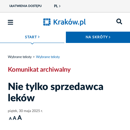
PL
UŁATWIENIA DOSTĘPU
ROZWIŃ MENU
ROZWIŃ
START
NA SKRÓTY
Wybrane teksty
Wybrane teksty
Komunikat archiwalny
Nie tylko sprzedawca
leków
piątek, 30 maja 2025 r.
A
A
A