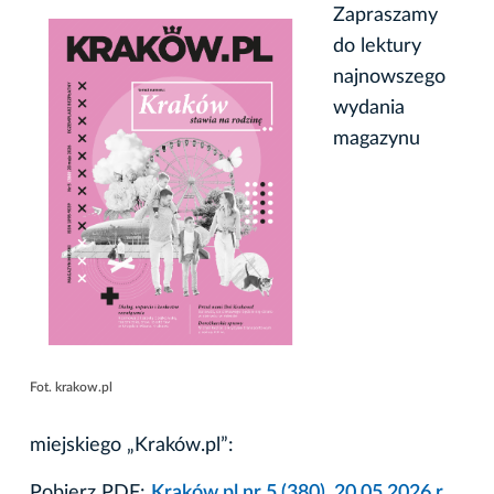
Zapraszamy
do lektury
najnowszego
wydania
magazynu
Fot. krakow.pl
miejskiego „Kraków.pl”:
Pobierz PDF:
Kraków.pl nr 5 (380), 20.05.2026 r.