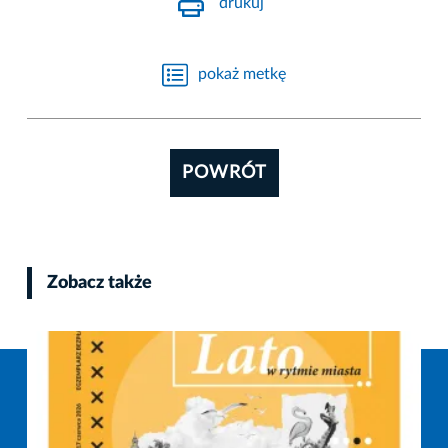
drukuj
pokaż metkę
POWRÓT
Zobacz także