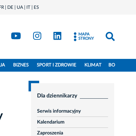
FR
DE
UA
IT
ES
book
Kraków - X
Kraków - YouTube
Kraków - Instagram
Kraków - LinkedIn
MAPA
STRONY
JA
BIZNES
SPORT I ZDROWIE
KLIMAT
BO
Dla dziennikarzy
Serwis informacyjny
y
Kalendarium
Zaproszenia