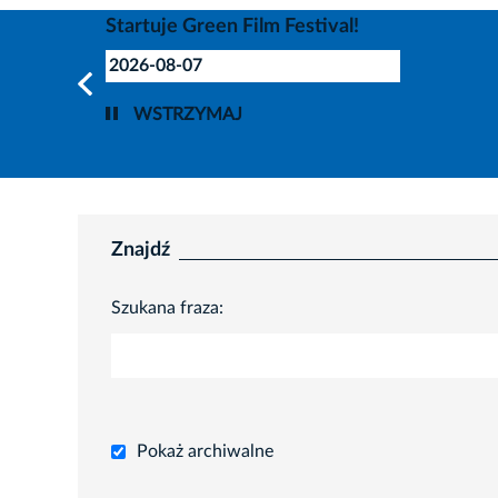
Startuje Green Film Festival!
2026-08-07
WSTRZYMAJ
Znajdź
Szukana fraza:
Pokaż archiwalne