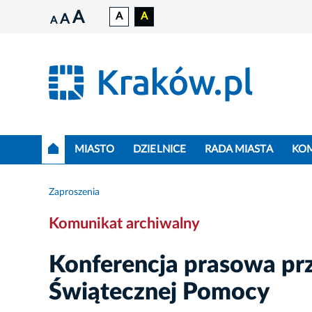
A
A
A
A
A
MIASTO
DZIELNICE
RADA MIASTA
KO
Zaproszenia
Komunikat archiwalny
Konferencja prasowa prz
Świątecznej Pomocy