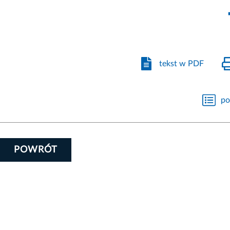
tekst w PDF
po
POWRÓT