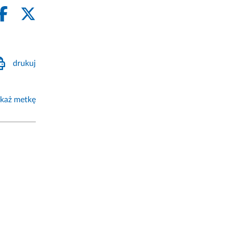
drukuj
każ metkę