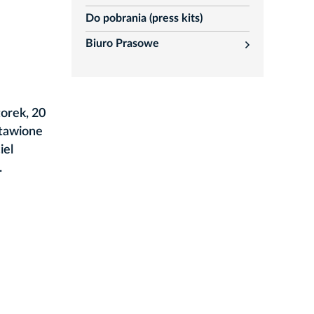
Do pobrania (press kits)
Biuro Prasowe
rozwiń
orek, 20
stawione
iel
.