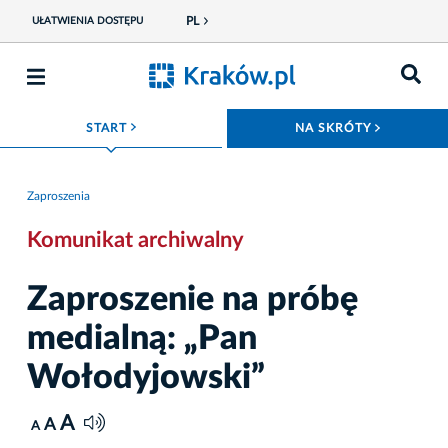
PL
UŁATWIENIA DOSTĘPU
ROZWIŃ MENU
ROZWIŃ
START
NA SKRÓTY
Zaproszenia
Komunikat archiwalny
Zaproszenie na próbę
medialną: „Pan
Wołodyjowski”
A
A
A