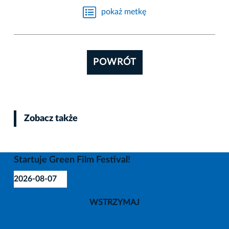
pokaż metkę
POWRÓT
Zobacz także
Startuje Green Film Festival!
2026-08-07
WSTRZYMAJ