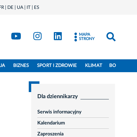
FR
DE
UA
IT
ES
book
Kraków - X
Kraków - YouTube
Kraków - Instagram
Kraków - LinkedIn
MAPA
STRONY
JA
BIZNES
SPORT I ZDROWIE
KLIMAT
BO
Dla dziennikarzy
Serwis informacyjny
Kalendarium
Zaproszenia