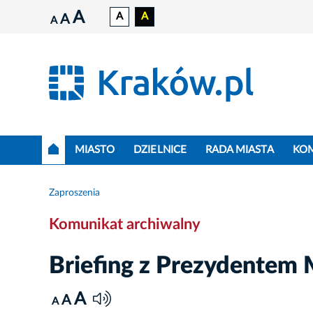
A
A
A
A
A
MIASTO
DZIELNICE
RADA MIASTA
KO
Zaproszenia
Komunikat archiwalny
Briefing z Prezydentem
A
A
A