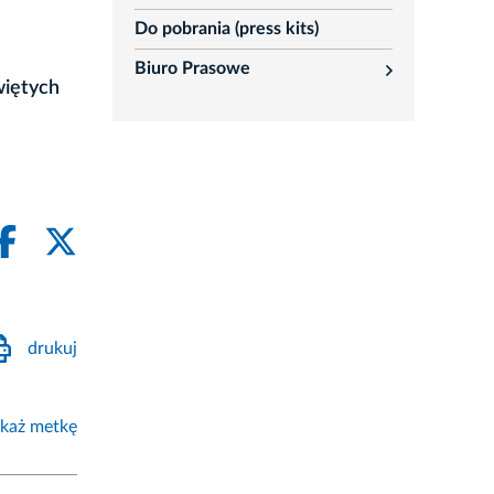
Do pobrania (press kits)
Biuro Prasowe
rozwiń
więtych
drukuj
każ metkę