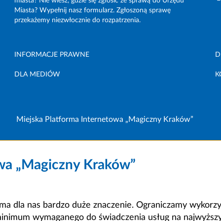
miasta? Nie wiesz, gdzie się zgłosić ze sprawą do Urzędu
Miasta? Wypełnij nasz formularz. Zgłoszoną sprawę
przekażemy niezwłocznie do rozpatrzenia.
INFORMACJE PRAWNE
D
DLA MEDIÓW
K
Miejska Platforma Internetowa „Magiczny Kraków”
owa „Magiczny Kraków”
a dla nas bardzo duże znaczenie. Ograniczamy wykorzyst
minimum wymaganego do świadczenia usług na najwyższym