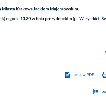
m Miasta Krakowa Jackiem Majchrowskim.
łek) o godz. 13.30 w holu prezydenckim
(pl. Wszystkich Ś
tekst w PDF
po