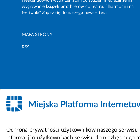
weekendowych wydarzeniach i co tydzień mieć szansę na
wygrywanie książek oraz biletów do teatru, filharmonii i na
festiwale? Zapisz się do naszego newslettera!
MAPA STRONY
RSS
Miejska Platforma Internet
Ochrona prywatności użytkowników naszego serwisu m
informacji o użytkownikach serwisu do niezbędnego 