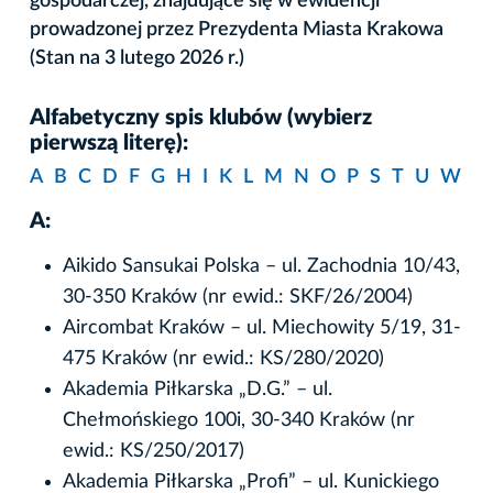
gospodarczej, znajdujące się w ewidencji
prowadzonej przez Prezydenta Miasta Krakowa
(Stan na 3 lutego 2026 r.)
Alfabetyczny spis klubów (wybierz
pierwszą literę):
A
B
C
D
F
G
H
I
K
L
M
N
O
P
S
T
U
W
A:
Aikido Sansukai Polska – ul. Zachodnia 10/43,
30-350 Kraków (nr ewid.: SKF/26/2004)
Aircombat Kraków – ul. Miechowity 5/19, 31-
475 Kraków (nr ewid.: KS/280/2020)
Akademia Piłkarska „D.G.” – ul.
Chełmońskiego 100i, 30-340 Kraków (nr
ewid.: KS/250/2017)
Akademia Piłkarska „Profi” – ul. Kunickiego