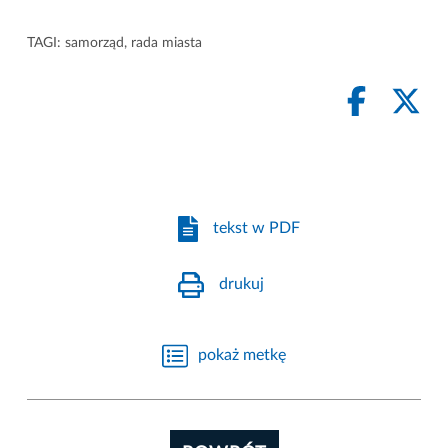
TAGI:
samorząd
,
rada miasta
tekst w PDF
drukuj
pokaż metkę