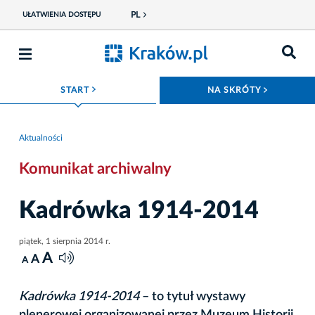
PL
UŁATWIENIA DOSTĘPU
ROZWIŃ MENU
ROZWIŃ
START
NA SKRÓTY
Aktualności
Komunikat archiwalny
Kadrówka 1914-2014
piątek, 1 sierpnia 2014 r.
A
A
A
Kadrówka 1914-2014
– to tytuł wystawy
plenerowej organizowanej przez Muzeum Historii