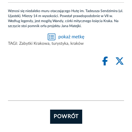
Wznosi się niedaleko muru otaczającego Hutę im. Tadeusza Sendzimira (ul.
Ujastek). Mierzy 14 m wysokości. Powstał prawdopodobnie w VII w.
Według legendy, jest mogiłą Wandy, córki mitycznego księcia Kraka. Na
szczycie stoi pomnik orła projektu Jana Matejki.
pokaż metkę
TAGI:
Zabytki Krakowa
,
turystyka
,
kraków
POWRÓT