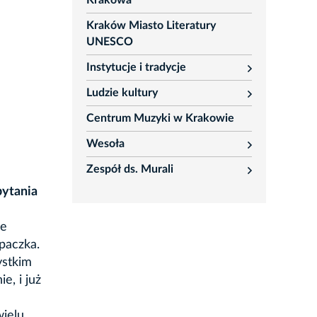
Krakowa
Kraków Miasto Literatury
UNESCO
Instytucje i tradycje
rozwiń
Ludzie kultury
rozwiń
Centrum Muzyki w Krakowie
Wesoła
rozwiń
Zespół ds. Murali
rozwiń
pytania
ie
 paczka.
ystkim
e, i już
wielu