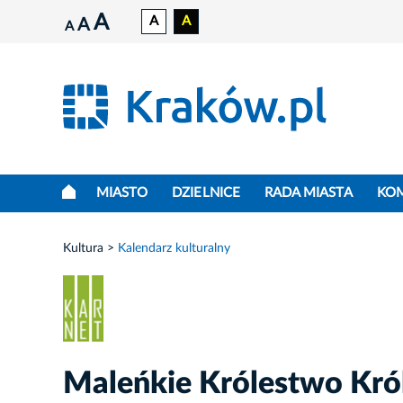
A
A
A
A
A
MIASTO
DZIELNICE
RADA MIASTA
KO
Kultura
Kalendarz kulturalny
Maleńkie Królestwo Kró