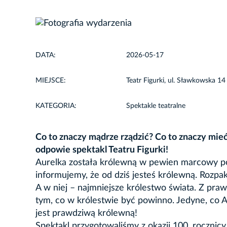
DATA:
2026-05-17
MIEJSCE:
Teatr Figurki, ul. Sławkowska 14
KATEGORIA:
Spektakle teatralne
Co to znaczy mądrze rządzić? Co to znaczy mie
odpowie spektakl Teatru Figurki!
Aurelka została królewną w pewien marcowy por
informujemy, że od dziś jesteś królewną. Rozpak
A w niej – najmniejsze królestwo świata. Z pr
tym, co w królestwie być powinno. Jedyne, co Au
jest prawdziwą królewną!
Spektakl przygotowaliśmy z okazji 100. rocznicy