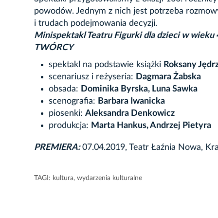
powodów. Jednym z nich jest potrzeba rozmowy 
i trudach podejmowania decyzji.
Minispektakl Teatru Figurki dla dzieci w wieku 4
TWÓRCY
spektakl na podstawie książki
Roksany Jędr
scenariusz i reżyseria:
Dagmara Żabska
obsada:
Dominika Byrska, Luna Sawka
scenografia:
Barbara Iwanicka
piosenki:
Aleksandra Denkowicz
produkcja:
Marta Hankus, Andrzej Pietyra
PREMIERA:
07.04.2019, Teatr Łaźnia Nowa, K
TAGI:
kultura
,
wydarzenia kulturalne