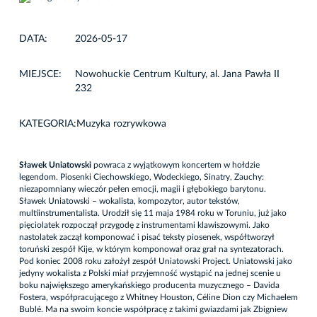
DATA:
2026-05-17
MIEJSCE:
Nowohuckie Centrum Kultury, al. Jana Pawła II
232
KATEGORIA:
Muzyka rozrywkowa
Sławek Uniatowski
powraca z wyjątkowym koncertem w hołdzie
legendom. Piosenki Ciechowskiego, Wodeckiego, Sinatry, Zauchy:
niezapomniany wieczór pełen emocji, magii i głębokiego barytonu.
Sławek Uniatowski – wokalista, kompozytor, autor tekstów,
multiinstrumentalista. Urodził się 11 maja 1984 roku w Toruniu, już jako
pięciolatek rozpoczął przygodę z instrumentami klawiszowymi. Jako
nastolatek zaczął komponować i pisać teksty piosenek, współtworzył
toruński zespół Kije, w którym komponował oraz grał na syntezatorach.
Pod koniec 2008 roku założył zespół Uniatowski Project. Uniatowski jako
jedyny wokalista z Polski miał przyjemność wystąpić na jednej scenie u
boku największego amerykańskiego producenta muzycznego – Davida
Fostera, współpracującego z Whitney Houston, Céline Dion czy Michaelem
Bublé. Ma na swoim koncie współpracę z takimi gwiazdami jak Zbigniew