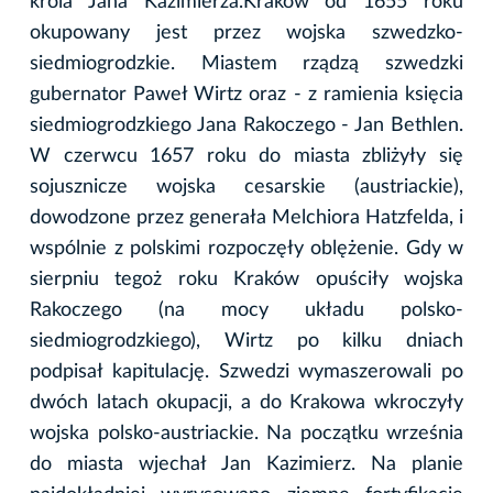
króla Jana Kazimierza.Kraków od 1655 roku
okupowany jest przez wojska szwedzko-
siedmiogrodzkie. Miastem rządzą szwedzki
gubernator Paweł Wirtz oraz - z ramienia księcia
siedmiogrodzkiego Jana Rakoczego - Jan Bethlen.
W czerwcu 1657 roku do miasta zbliżyły się
sojusznicze wojska cesarskie (austriackie),
dowodzone przez generała Melchiora Hatzfelda, i
wspólnie z polskimi rozpoczęły oblężenie. Gdy w
sierpniu tegoż roku Kraków opuściły wojska
Rakoczego (na mocy układu polsko-
siedmiogrodzkiego), Wirtz po kilku dniach
podpisał kapitulację. Szwedzi wymaszerowali po
dwóch latach okupacji, a do Krakowa wkroczyły
wojska polsko-austriackie. Na początku września
do miasta wjechał Jan Kazimierz. Na planie