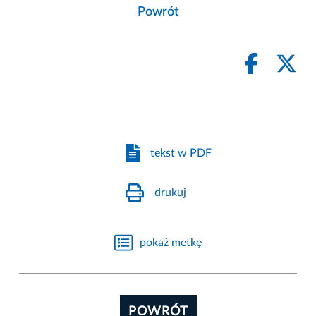
Powrót
tekst w PDF
drukuj
pokaż metkę
POWRÓT