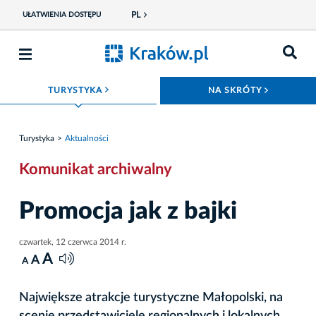
PL
UŁATWIENIA DOSTĘPU
ROZWIŃ MENU
ROZWIŃ
TURYSTYKA
NA SKRÓTY
Turystyka
Aktualności
Komunikat archiwalny
Promocja jak z bajki
czwartek, 12 czerwca 2014 r.
A
A
A
Największe atrakcje turystyczne Małopolski, na
scenie przedstawiciele regionalnych i lokalnych