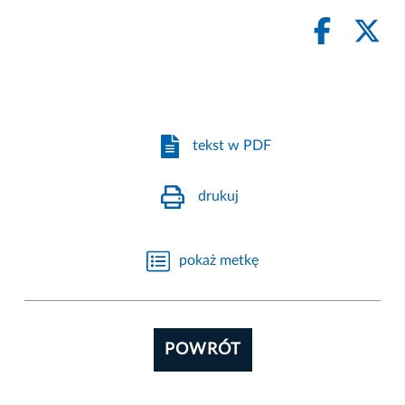
tekst w PDF
drukuj
pokaż metkę
POWRÓT