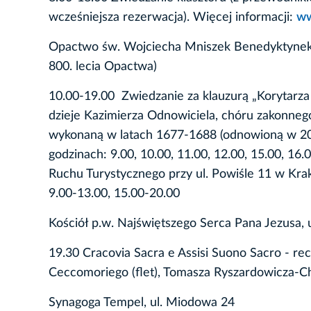
wcześniejsza rezerwacja). Więcej informacji:
ww
Opactwo św. Wojciecha Mniszek Benedyktynek w
800. lecia Opactwa)
10.00-19.00 Zwiedzanie za klauzurą „Korytarz
dzieje Kazimierza Odnowiciela, chóru zakonnego
wykonaną w latach 1677-1688 (odnowioną w 20
godzinach: 9.00, 10.00, 11.00, 12.00, 15.00, 1
Ruchu Turystycznego przy ul. Powiśle 11 w K
9.00-13.00, 15.00-20.00
Kościół p.w. Najświętszego Serca Pana Jezusa, 
19.30 Cracovia Sacra e Assisi Suono Sacro - re
Ceccomoriego (flet), Tomasza Ryszardowicza-Ch
Synagoga Tempel, ul. Miodowa 24