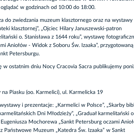
 oglądać w godzinach od 10:00 do 18:00.
za do zwiedzania muzeum klasztornego oraz na wystawy 
oteki klasztornej”, „Ojciec Hilary Januszewski-patron
itański o. Stanisława z 1644 roku”, wystawę fotograficz
i Aniołów - Widok z Soboru Św. Izaaka”, przygotowaną
nkt Petersburgu.
 w ostatnim dniu Nocy Cracovia Sacra publikujemy poniż
a Piasku (oo. Karmelici), ul. Karmelicka 19
stawy i prezentacje: „Karmelici w Polsce”, „Skarby bibl
 karmelitańskich Dni Młodzieży”, „Graduał karmelitański o
na Eugeniusza Mochorewa „Sankt Petersburg oczami Anio
zez Państwowe Muzeum „Katedra Św. Izaaka” w Sankt