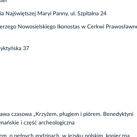
iel
Najświętszej Maryi Panny, ul. Szpitalna 24
Jerzego Nowosielskiego Ikonostas w Cerkwi Prawosławne
yktyńska 37
stawa czasowa „Krzyżem, pługiem i piórem. Benedy
romańskie i część archeologiczna
em, o pełnych godzinach, w języku polskim, konieczna