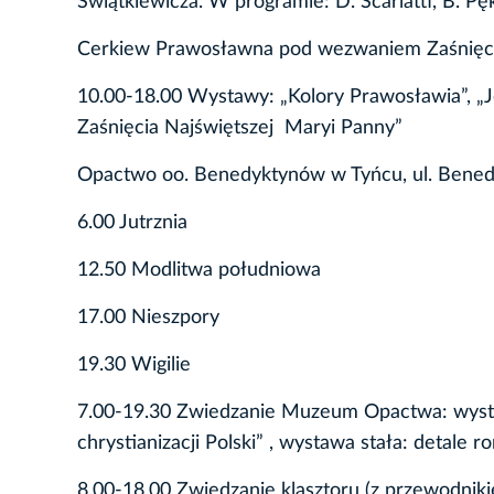
Świątkiewicza. W programie: D. Scarlatti, B. Pęk
Cerkiew Prawosławna pod wezwaniem Zaśnięcia 
10.00-18.00 Wystawy: „Kolory Prawosławia”, „
Zaśnięcia Najświętszej Maryi Panny”
Opactwo oo. Benedyktynów w Tyńcu, ul. Bened
6.00 Jutrznia
12.50 Modlitwa południowa
17.00 Nieszpory
19.30 Wigilie
7.00-19.30 Zwiedzanie Muzeum Opactwa: wy
chrystianizacji Polski” , wystawa stała: detale 
8.00-18.00 Zwiedzanie klasztoru (z przewodniki