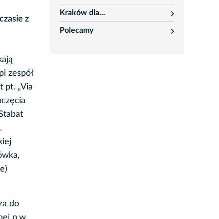
rozwiń
Kraków dla...
rozwiń
czasie z
Polecamy
rozwiń
kają
pi zespół
pt. „Via
oczęcia
Stabat
.
iej
ówka,
e)
za do
ej p.w.