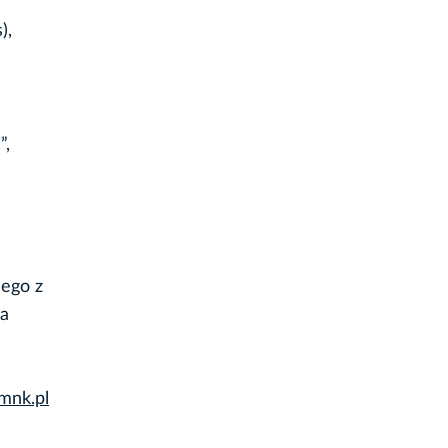
),
”,
nego z
za
nk.pl