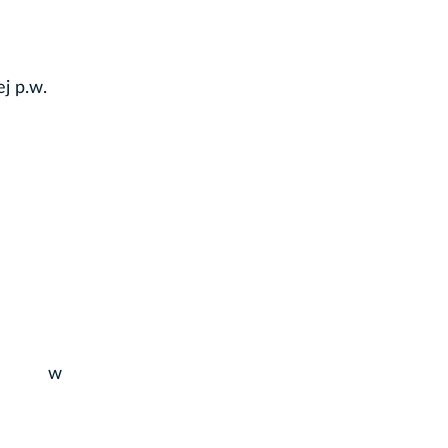
j p.w.
ktyni w