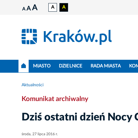
A
A
A
A
A
MIASTO
DZIELNICE
RADA MIASTA
KO
Aktualności
Komunikat archiwalny
Dziś ostatni dzień Nocy 
środa, 27 lipca 2016 r.