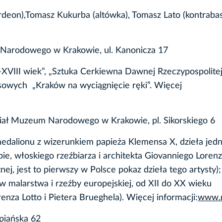
deon),Tomasz Kukurba (altówka), Tomasz Lato (kontrabas
 Narodowego w Krakowie, ul. Kanonicza 17
-XVIII wiek”, „Sztuka Cerkiewna Dawnej Rzeczypospolitej
psowych „Kraków na wyciągnięcie ręki”. Więcej
ał Muzeum Narodowego w Krakowie, pl. Sikorskiego 6
medalionu z wizerunkiem papieża Klemensa X, dzieła jed
e, włoskiego rzeźbiarza i architekta Giovanniego Loren
ej, jest to pierwszy w Polsce pokaz dzieła tego artysty);
 malarstwa i rzeźby europejskiej, od XII do XX wieku
enza Lotto i Pietera Brueghela). Więcej informacji:
www.m
piańska 62