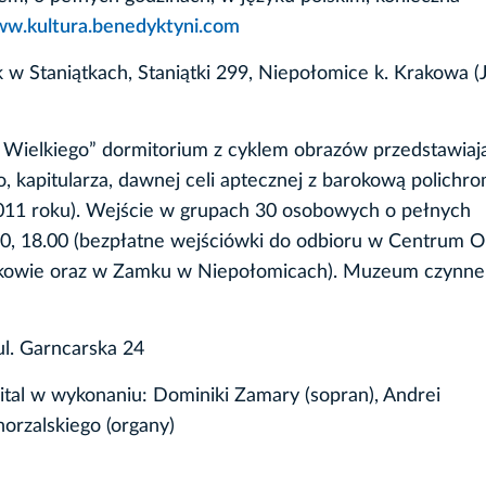
w.kultura.benedyktyni.com
 Staniątkach, Staniątki 299, Niepołomice k. Krakowa (J
a Wielkiego” dormitorium z cyklem obrazów przedstawiaj
, kapitularza, dawnej celi aptecznej z barokową polichro
11 roku). Wejście w grupach 30 osobowych o pełnych
6.00, 18.00 (bezpłatne wejściówki do odbioru w Centrum O
rakowie oraz w Zamku w Niepołomicach). Muzeum czynne
ul. Garncarska 24
cital w wykonaniu: Dominiki Zamary (sopran), Andrei
orzalskiego (organy)