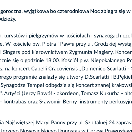
egoroczna, wyjątkowa bo czterodniowa Noc zbiegła się w 
dzieży.
, turystów i pielgrzymów w kościołach i synagogach cze
je. W kościele pw. Piotra i Pawła przy ul. Grodzkiej wystą
 Singers pod kierownictwem Zygmunta Magiery. Koncert 
cznie się o godzinie 18:00. Kościół p.w. Niepokalanego P
 na koncert Capelli Cracoviensis „Domenico Scarlatti - 
rego programie znalazły się utwory D.Scarlatti i B.Pękiel
Synagodze Tempel odbędzie się koncert znanej krakowsk
”. Artyści (Jerzy Bawół - akordeon, Tomasz Kukurba - alt
- kontrabas oraz Sławomir Berny instrumenty perkusyjn
ajświętszej Maryi Panny przy ul. Szpitalnej 24 zapras
 „Jerzego Nowosielskiego Ikonostas w Cerkwi Prawosławn