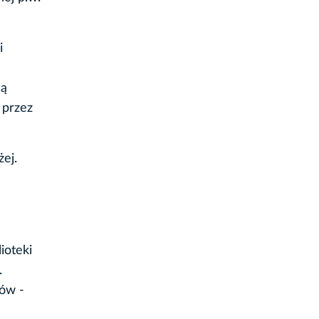
i
ną
 przez
ej.
ioteki
.
łów -