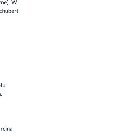
zne). W
Schubert,
ołu
.
rcina