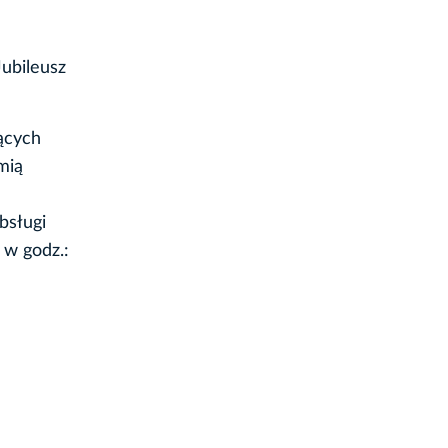
ubileusz
ących
mią
bsługi
 w godz.: