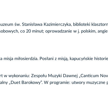
zeum św. Stanisława Kazimierczyka, biblioteki klasztorn
osobowych, co 20 minut; oprowadzanie w j. polskim, angie
isja miłosierdzia. Posłani z misją, kapucyńskie histori
oncert w wykonaniu: Zespołu Muzyki Dawnej „Canticum No
entalny „Duet Barokowy”. W programie: utwory muzyczne 