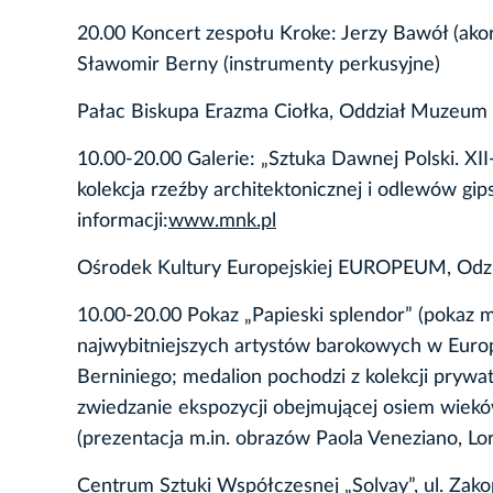
20.00 Koncert zespołu Kroke: Jerzy Bawół (akor
Sławomir Berny (instrumenty perkusyjne)
Pałac Biskupa Erazma Ciołka, Oddział Muzeum
10.00-20.00 Galerie: „Sztuka Dawnej Polski. XII
kolekcja rzeźby architektonicznej i odlewów gi
informacji:
www.mnk.pl
Ośrodek Kultury Europejskiej EUROPEUM, Odzi
10.00-20.00 Pokaz „Papieski splendor” (pokaz 
najwybitniejszych artystów barokowych w Europi
Berniniego; medalion pochodzi z kolekcji prywatn
zwiedzanie ekspozycji obejmującej osiem wieków
(prezentacja m.in. obrazów Paola Veneziano, Lor
Centrum Sztuki Współczesnej „Solvay”, ul. Zako