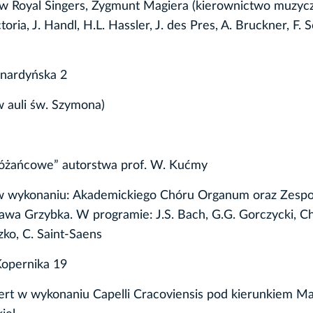
ow Royal Singers, Zygmunt Magiera (kierownictwo muzyc
toria, J. Handl, H.L. Hassler, J. des Pres, A. Bruckner, F. 
rnardyńska 2
 auli św. Szymona)
Różańcowe” autorstwa prof. W. Kućmy
rt w wykonaniu: Akademickiego Chóru Organum oraz Zesp
awa Grzybka. W programie: J.S. Bach, G.G. Gorczycki, Ch
ko, C. Saint-Saens
Kopernika 19
ert w wykonaniu Capelli Cracoviensis pod kierunkiem Ma