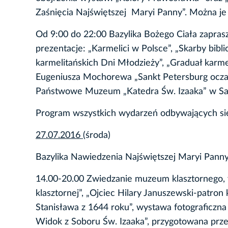
Zaśnięcia Najświętszej Maryi Panny”. Można je
Od 9:00 do 22:00 Bazylika Bożego Ciała zapras
prezentacje: „Karmelici w Polsce”, „Skarby bibli
karmelitańskich Dni Młodzieży”, „Graduał karmel
Eugeniusza Mochorewa „Sankt Petersburg oczam
Państwowe Muzeum „Katedra Św. Izaaka” w Sa
Program wszystkich wydarzeń odbywających się
27.07.2016
(środa)
Bazylika Nawiedzenia Najświętszej Maryi Panny n
14.00-20.00 Zwiedzanie muzeum klasztornego, wy
klasztornej”, „Ojciec Hilary Januszewski-patron
Stanisława z 1644 roku”, wystawa fotograficz
Widok z Soboru Św. Izaaka”, przygotowana pr