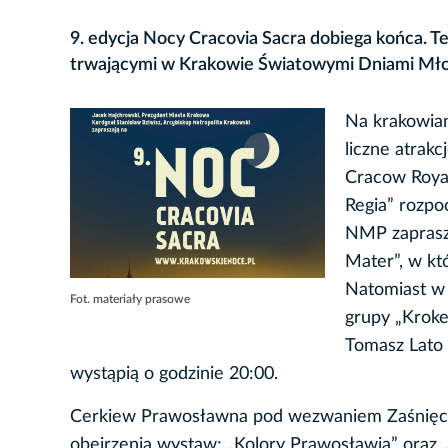
9. edycja Nocy Cracovia Sacra dobiega końca. T
trwającymi w Krakowie Światowymi Dniami Mło
Na krakowian
liczne atrakc
Cracow Royal
Regia” rozpo
NMP zaprasza
Mater”, w któ
Natomiast w 
Fot. materiały prasowe
grupy „Kroke
Tomasz Lato 
wystąpią o godzinie 20:00.
Cerkiew Prawosławna pod wezwaniem Zaśnięcia N
obejrzenia wystaw: „Kolory Prawosławia” oraz