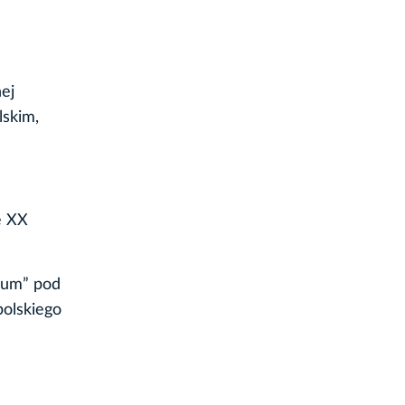
ej
lskim,
e XX
vum” pod
polskiego