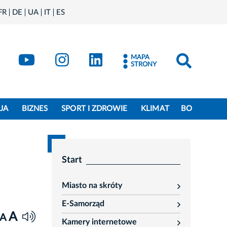
FR
DE
UA
IT
ES
book
Kraków - X
Kraków - YouTube
Kraków - Instagram
Kraków - LinkedIn
MAPA
STRONY
JA
BIZNES
SPORT I ZDROWIE
KLIMAT
BO
Start
Miasto na skróty
rozwiń
E-Samorząd
rozwiń
A
A
Kamery internetowe