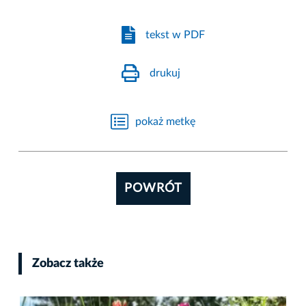
tekst w PDF
drukuj
pokaż metkę
POWRÓT
Zobacz także