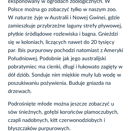
eksponowany w ogrodach zoologicznych. W
Polsce można go zobaczyć tylko w naszym zoo.
W naturze żyje w Australii i Nowej Gwinei, gdzie
zamieszkuje przybrzeżne laguny strefy pływowej,
płytkie śródlądowe rozlewiska i bagna. Gnieździ
się w koloniach, liczących nawet do 20 tysięcy
par. Ibis purpurowy pochodzi natomiast z Ameryki
Południowej. Podobnie jak jego australijski
pobratymiec ma cienki, długi i łukowato zagięty w
dół dziób. Sonduje nim miękkie muły lub wodę w
poszukiwaniu pożywienia. Buduje gniazda na
drzewach.
Podrośnięte młode można jeszcze zobaczyć u
sów śnieżnych, gołębi korońców plamoczubych,
czapli nadobnych, kitt czerwonodziobych i
błyszczaków purpurowych.