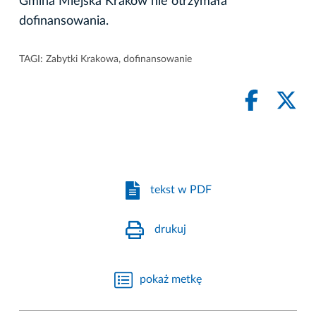
Gmina Miejska Kraków nie otrzymała
dofinansowania.
TAGI:
Zabytki Krakowa
,
dofinansowanie
tekst w PDF
drukuj
pokaż metkę